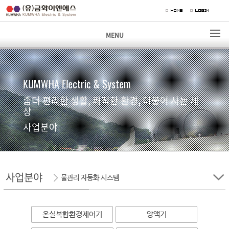
MENU
KUMWHA Electric & System
좀더 편리한 생활, 쾌적한 환경, 더불어 사는 세
상
사업분야
사업분야
물관리 자동화 시스템
온실복합환경제어기
양액기