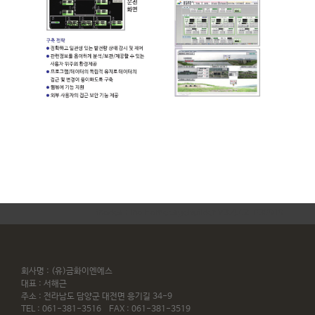
inodea : Ino HomepageBuilder V3.4.02-030919
회사명 : (유)금화이엔에스
대표 : 서해근
주소 : 전라남도 담양군 대전면 응기길 34-9
TEL : 061-381-3516 FAX : 061-381-3519