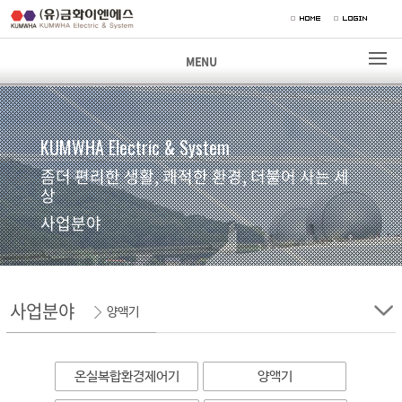
MENU
KUMWHA Electric & System
좀더 편리한 생활, 쾌적한 환경, 더불어 사는 세
상
사업분야
사업분야
양액기
온실복합환경제어기
양액기