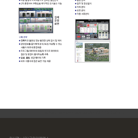
inodea : Ino HomepageBuilder V3.4.02-030919