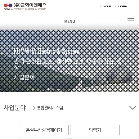
MENU
KUMWHA Electric & System
좀더 편리한 생활, 쾌적한 환경, 더불어 사는 세
상
사업분야
사업분야
통합관리시스템
온실복합환경제어기
양액기