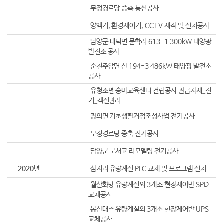
무정경로당 증축 통신공사
양액기, 환경제어기, CCTV 제작 및 설치공사
담양군 대덕면 문학리 613-1 300kW 태양광
발전소 공사
순천주암면 산 194-3 486kW 태양광 발전소
공사
유청소년 승마교육센터 건립공사 관급자재_전
기_객실관리
광의면 기초생활거점조성사업 전기공사
무정경로당 증축 전기공사
담양군 문서고 리모델링 전기공사
2020년
삼지리 유량계실 PLC 교체 및 프로그램 설치
월산화방 유량계실외 3개소 현장제어반 SPD
교체공사
봉산대추 유량계실외 3개소 현장제어반 UPS
교체공사