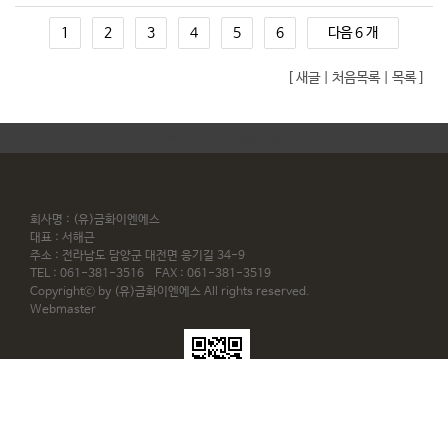
1
2
3
4
5
6
다음 6 개
[
새글
|
처음목록
|
목록
]
inodea : Ino HomepageBuilder V3.4.02-030919
회사명 : (유)금화이엔에스
대표 : 서해근
주소 : 전라남도 담양군 대전면 응기길 34-9
TEL : 061-381-3516 FAX : 061-381-3519
Copyrightⓒ by
(유)금화이엔에스
All rights reserved.
Webmaster